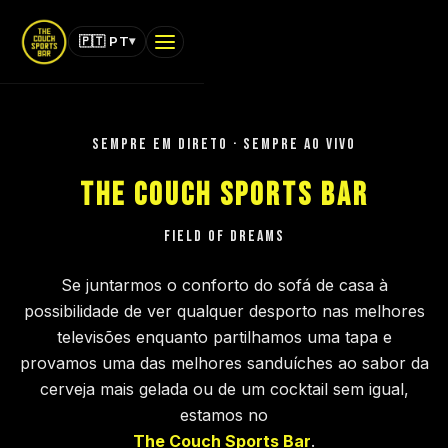
▾
🇵🇹 PT
MENU
THE COUCH · SPORTS BAR
sempre em direto · sempre ao vivo
THE COUCH SPORTS BAR
INÍCIO
MENUS
FIELD OF DREAMS
JOGOS
Se juntarmos o conforto do sofá de casa à
possibilidade de ver qualquer desporto nas melhores
MEMBRO
televisões enquanto partilhamos uma tapa e
provamos uma das melhores sanduíches ao sabor da
EVENTOS
cerveja mais gelada ou de um cocktail sem igual,
SUPORTE
estamos no
The Couch Sports Bar
.