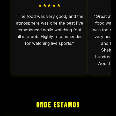
★★★★★
"The food was very good, and the
"Great atmo
atmosphere was one the best I've
food was i
experienced while watching foot
was too exp
all in a pub. Highly recommended
very acco
for watching live sports."
and spe
Sheffie
hundred cr
Would de
ONDE ESTAMOS