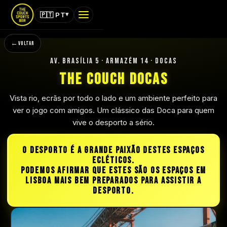
▾
🇵🇹 PT
MENU
VOLTAR
THE COUCH · SPORTS BAR
AV. BRASÍLIA 5 · ARMAZÉM 14 · DOCAS
The Couch Docas
INÍCIO
Vista rio, ecrãs por todo o lado e um ambiente perfeito para
MENUS
ver o jogo com amigos. Um clássico das
Doca
para quem
vive o desporto a sério.
JOGOS
O DESPORTO É A GRANDE PAIXÃO DESTES ESPAÇOS
MEMBRO
ECLÉTICOS.
PODEMOS AFIRMAR QUE ESTES SÃO OS ESPAÇOS EM
EVENTOS
LISBOA MAIS BEM PREPARADOS PARA ASSISTIR A
DESPORTO.
SUPORTE
TOCA FORA PARA FECHAR