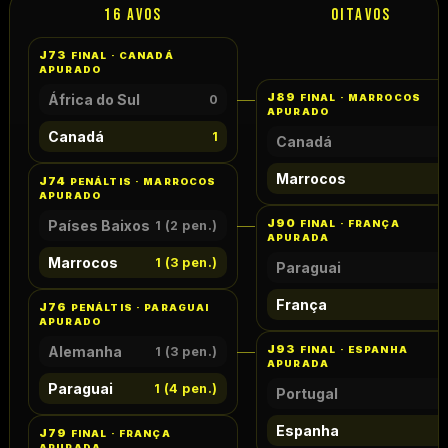
16 AVOS
OITAVOS
J73
FINAL · CANADÁ
APURADO
J89
África do Sul
0
FINAL · MARROCOS
APURADO
Canadá
1
Canadá
0
Marrocos
3
J74
PENÁLTIS · MARROCOS
APURADO
J90
Países Baixos
1 (2 pen.)
FINAL · FRANÇA
APURADA
Marrocos
1 (3 pen.)
Paraguai
0
França
1
J76
PENÁLTIS · PARAGUAI
APURADO
J93
Alemanha
1 (3 pen.)
FINAL · ESPANHA
APURADA
Paraguai
1 (4 pen.)
Portugal
0
Espanha
1
J79
FINAL · FRANÇA
APURADA