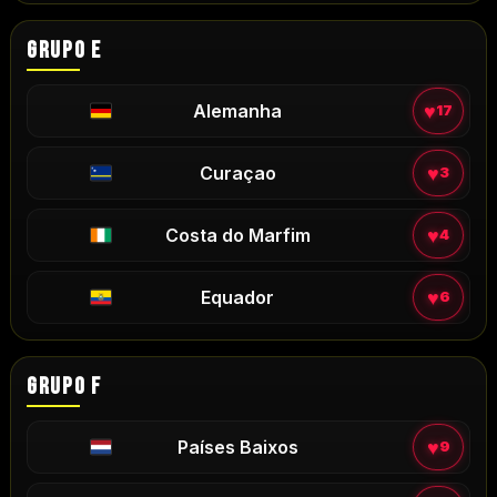
GRUPO E
♥
Alemanha
17
♥
Curaçao
3
♥
Costa do Marfim
4
♥
Equador
6
GRUPO F
♥
Países Baixos
9