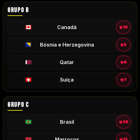
GRUPO B
♥
Canadá
19
♥
Bósnia e Herzegovina
5
♥
Qatar
6
♥
Suíça
7
GRUPO C
♥
Brasil
38
♥
Marrocos
13