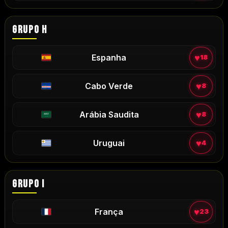
GRUPO H
♥
Espanha
18
♥
Cabo Verde
8
♥
Arábia Saudita
8
♥
Uruguai
4
GRUPO I
♥
França
23