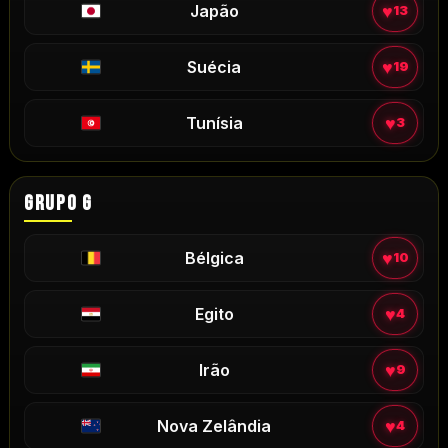
♥
Japão
13
♥
Suécia
19
♥
Tunísia
3
GRUPO G
♥
Bélgica
10
♥
Egito
4
♥
Irão
9
♥
Nova Zelândia
4