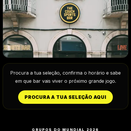
Centro de Lisboa e o ambiente certo para transformar
uma noite normal numa noite de Mundial.
MARQUÊS DE POMBAL
Procura a tua seleção, confirma o horário e sabe
No coração de Lisboa, e o ambiente certo para juntar
em que bar vais viver o próximo grande jogo.
amigos depois do trabalho.
PROCURA A TUA SELEÇÃO AQUI
GRUPOS DO MUNDIAL 2026