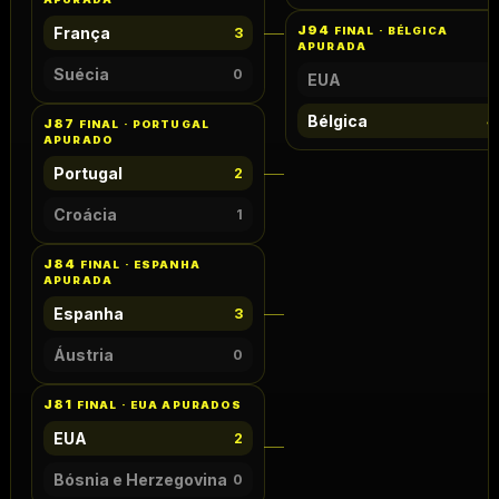
J94
França
3
FINAL · BÉLGICA
APURADA
Suécia
0
EUA
1
Bélgica
4
J87
FINAL · PORTUGAL
APURADO
Portugal
2
Croácia
1
J84
FINAL · ESPANHA
APURADA
Espanha
3
Áustria
0
J81
FINAL · EUA APURADOS
EUA
2
Bósnia e Herzegovina
0