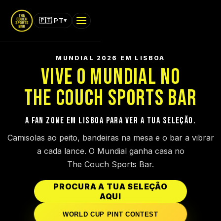
▾
🇵🇹 PT
MENU
MUNDIAL 2026 EM LISBOA
THE COUCH · SPORTS BAR
VIVE O MUNDIAL NO
EVENTO ESPECIAL
THE COUCH SPORTS BAR
MUNDIAL 2026
A FAN ZONE EM LISBOA PARA VER A TUA SELEÇÃO.
INÍCIO
Camisolas ao peito, bandeiras na mesa e o bar a vibrar
a cada lance.
O Mundial ganha casa no
MENUS
The Couch Sports Bar
.
JOGOS
PROCURA A TUA SELEÇÃO
MEMBRO
AQUI
WORLD CUP PINT CONTEST
EVENTOS