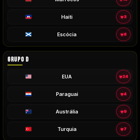
♥
Haiti
3
♥
Escócia
8
GRUPO D
♥
EUA
24
♥
Paraguai
4
♥
Austrália
9
♥
Turquia
7