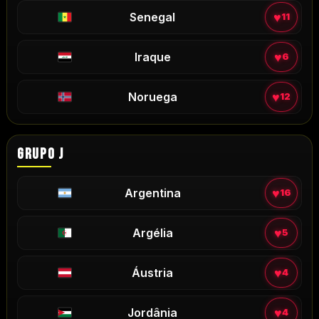
♥
Senegal
11
♥
Iraque
6
♥
Noruega
12
GRUPO J
♥
Argentina
16
♥
Argélia
5
♥
Áustria
4
♥
Jordânia
4