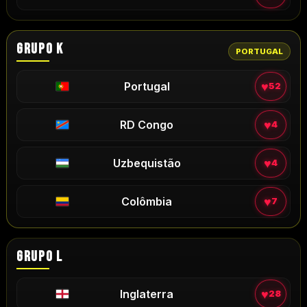
GRUPO K
PORTUGAL
♥
Portugal
52
♥
RD Congo
4
♥
Uzbequistão
4
♥
Colômbia
7
GRUPO L
♥
Inglaterra
28